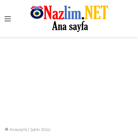
Menü
Anasayfa
/
Şarkı Sözü