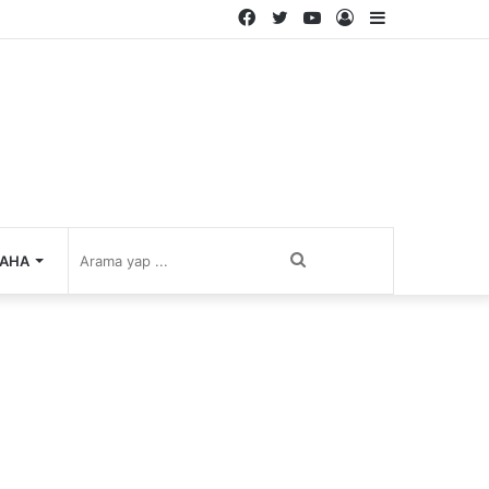
Facebook
Twitter
YouTube
Kayıt
Kenar
Ol
Bölmesi
Arama
AHA
yap
...