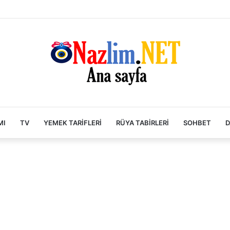
MI
TV
YEMEK TARIFLERI
RÜYA TABIRLERI
SOHBET
D