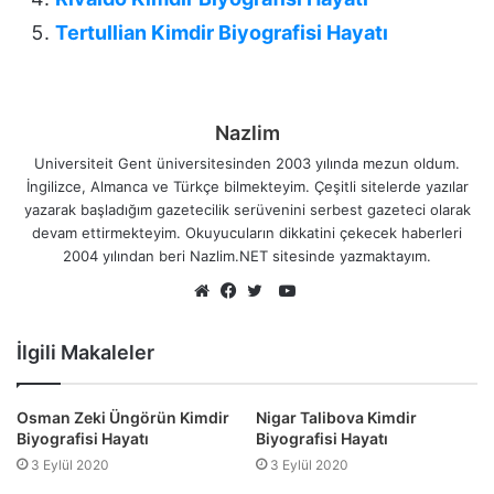
Tertullian Kimdir Biyografisi Hayatı
Nazlim
Universiteit Gent üniversitesinden 2003 yılında mezun oldum.
İngilizce, Almanca ve Türkçe bilmekteyim. Çeşitli sitelerde yazılar
yazarak başladığım gazetecilik serüvenini serbest gazeteci olarak
devam ettirmekteyim. Okuyucuların dikkatini çekecek haberleri
2004 yılından beri Nazlim.NET sitesinde yazmaktayım.
YouTube
Web
Facebook
Twitter
sitesi
İlgili Makaleler
Osman Zeki Üngörün Kimdir
Nigar Talibova Kimdir
Biyografisi Hayatı
Biyografisi Hayatı
3 Eylül 2020
3 Eylül 2020