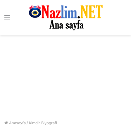
Menü
Anasayfa
/
Kimdir Biyografi