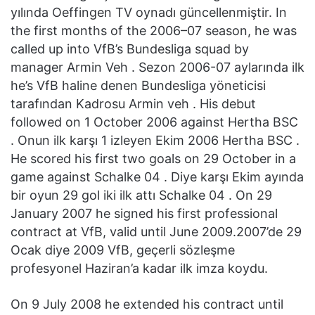
yılında Oeffingen TV oynadı güncellenmiştir. In
the first months of the 2006–07 season, he was
called up into VfB’s Bundesliga squad by
manager Armin Veh . Sezon 2006-07 aylarında ilk
he’s VfB haline denen Bundesliga yöneticisi
tarafından Kadrosu Armin veh . His debut
followed on 1 October 2006 against Hertha BSC
. Onun ilk karşı 1 izleyen Ekim 2006 Hertha BSC .
He scored his first two goals on 29 October in a
game against Schalke 04 . Diye karşı Ekim ayında
bir oyun 29 gol iki ilk attı Schalke 04 . On 29
January 2007 he signed his first professional
contract at VfB, valid until June 2009.2007’de 29
Ocak diye 2009 VfB, geçerli sözleşme
profesyonel Haziran’a kadar ilk imza koydu.
On 9 July 2008 he extended his contract until