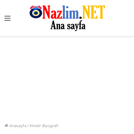
Menü
Anasayfa
/
Kimdir Biyografi