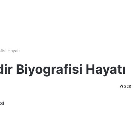
fisi Hayatı
r Biyografisi Hayatı
328
si