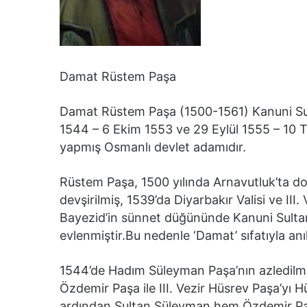
Damat Rüstem Paşa
Damat Rüstem Paşa (1500-1561) Kanuni Su
1544 – 6 Ekim 1553 ve 29 Eylül 1555 – 10 
yapmış Osmanlı devlet adamıdır.
Rüstem Paşa, 1500 yılında Arnavutluk’ta do
devşirilmiş, 1539’da Diyarbakır Valisi ve II
Bayezid’in sünnet düğününde Kanuni Sultan
evlenmiştir.Bu nedenle ‘Damat’ sıfatıyla anıl
1544’de Hadım Süleyman Paşa’nın azledilmesi
Özdemir Paşa ile III. Vezir Hüsrev Paşa’yı H
ardından Sultan Süleyman hem Özdemir Paş