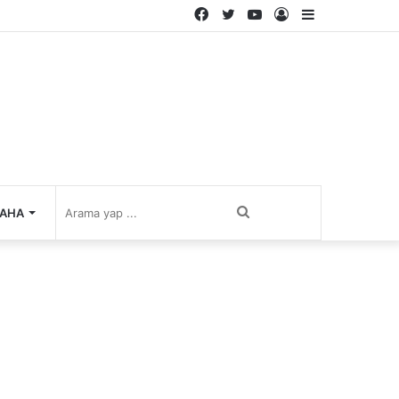
Facebook
Twitter
YouTube
Kayıt
Kenar
Ol
Bölmesi
Arama
AHA
yap
...