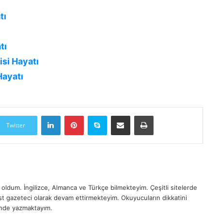
tı
tı
si Hayatı
Hayatı
LinkedIn
Pinterest
Skype
E-Posta ile paylaş
Yazdır
Twitter
oldum. İngilizce, Almanca ve Türkçe bilmekteyim. Çeşitli sitelerde
est gazeteci olarak devam ettirmekteyim. Okuyucuların dikkatini
inde yazmaktayım.