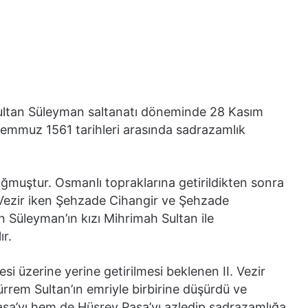
ltan Süleyman saltanatı döneminde 28 Kasım
Temmuz 1561 tarihleri arasında sadrazamlık
ğmuştur. Osmanlı topraklarına getirildikten sonra
I. Vezir iken Şehzade Cihangir ve Şehzade
 Süleyman’ın kızı Mihrimah Sultan ile
ır.
 üzerine yerine getirilmesi beklenen II. Vezir
ürrem Sultan’ın emriyle birbirine düşürdü ve
a’yı hem de Hüsrev Paşa’yı azledip sadrazamlığa