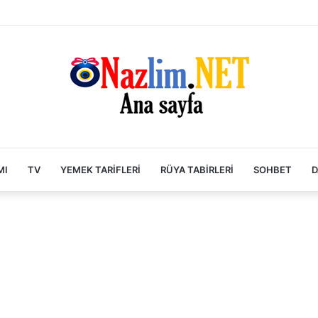
MI
TV
YEMEK TARIFLERI
RÜYA TABIRLERI
SOHBET
D