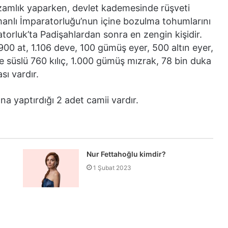
amlık yaparken, devlet kademesinde rüşveti
smanlı İmparatorluğu’nun içine bozulma tohumlarını
atorluk’ta Padişahlardan sonra en zengin kişidir.
.900 at, 1.106 deve, 100 gümüş eyer, 500 altın eyer,
le süslü 760 kılıç, 1.000 gümüş mızrak, 78 bin duka
sı vardır.
ına yaptırdığı 2 adet camii vardır.
Nur Fettahoğlu kimdir?
1 Şubat 2023