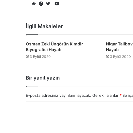
YouTube
Web
Facebook
Twitter
sitesi
İlgili Makaleler
Osman Zeki Üngörün Kimdir
Nigar Talibov
Biyografisi Hayatı
Hayatı
3 Eylül 2020
3 Eylül 2020
Bir yanıt yazın
E-posta adresiniz yayınlanmayacak.
Gerekli alanlar
*
ile iş