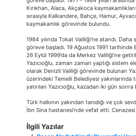
göreve başladı. 1971 – 1984 yılları arasınd
Kırıkhan, Alaca, Akçakoca kaymakamlıkları 
sırasıyla Kalkandere, Bahçe, Hamur, Ayvacı
kaymakamlık görevinde bulundu.
1984 yılında Tokat Valiliği’ne atandı. Daha 
göreve başladı. 19 Ağustos 1991 tarihinde E
26 Eylül 1999’da da Merkez Valiliği’ne getiri
Yazıcıoğlu, zaman zaman yaptığı sistem eleşt
olarak Denizli Valiliği görevinde bulunan Y
üzerindeki Temelli Belediyesi yakınlarında 
yatırılan Yazıcıoğlu, kazadan iki gün sonra b
Türk halkının yakından tanıdığı ve çok sevd
İbn Sina hastanesi’nde vefat etti. Cenazesi
İlgili Yazılar