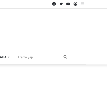
Facebook
Twitter
YouTube
Kayıt
Kenar
Ol
Bölmesi
Arama
AHA
yap
...