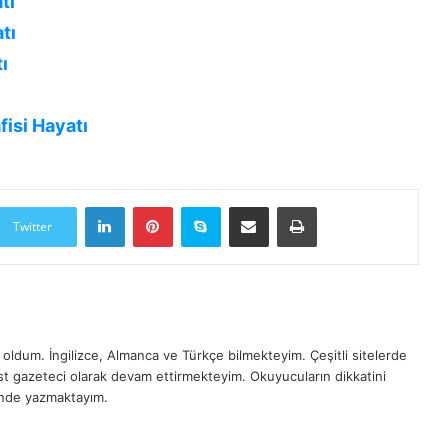
tı
tı
ı
isi Hayatı
LinkedIn
Pinterest
Skype
E-Posta ile paylaş
Yazdır
Twitter
oldum. İngilizce, Almanca ve Türkçe bilmekteyim. Çeşitli sitelerde
est gazeteci olarak devam ettirmekteyim. Okuyucuların dikkatini
inde yazmaktayım.