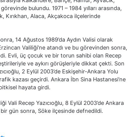
a sırasıyla Kalkandere, Bahçe, Hamur, Ayvacık,
görevinde bulundu. 1971 – 1984 yılları arasında,
k, Kırıkhan, Alaca, Akçakoca ilçelerinde
sonra, 14 Ağustos 1989’da Aydın Valisi olarak
rzincan Valiliği’ne atandı ve bu görevinden sonra,
ldi. Evli, üç çocuk ve bir torun sahibi olan Recep
irileriyle ve aykırı görüşleriyle dikkat çekti. Son
azıcıoğlu, 2 Eylül 2003’de Eskişehir-Ankara Yolu
trafik kazası geçirdi. Ankara İbn Sina Hastanesi’ne
itkisel hayata girdi.
iği Vali Recep Yazıcıoğlu, 8 Eylül 2003’de Ankara
 bir gün sonra, Söke ilçesinde defnedildi.