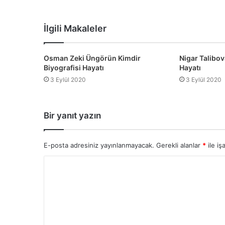
Web
Facebook
Twitter
sitesi
İlgili Makaleler
Osman Zeki Üngörün Kimdir
Nigar Talibov
Biyografisi Hayatı
Hayatı
3 Eylül 2020
3 Eylül 2020
Bir yanıt yazın
E-posta adresiniz yayınlanmayacak.
Gerekli alanlar
*
ile iş