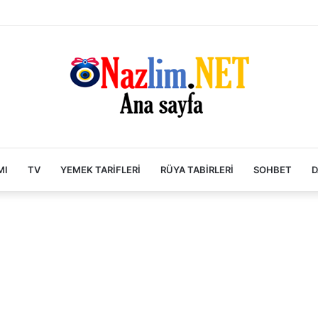
MI
TV
YEMEK TARIFLERI
RÜYA TABIRLERI
SOHBET
D