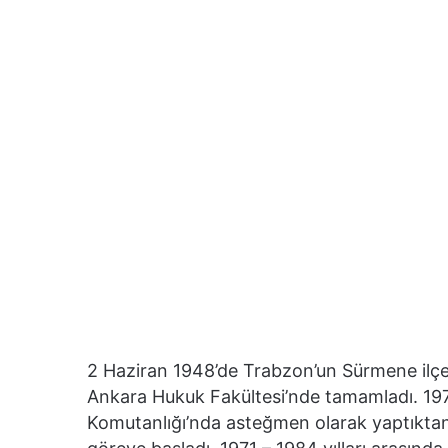
2 Haziran 1948’de Trabzon’un Sürmene ilç
Ankara Hukuk Fakültesi’nde tamamladı. 1975
Komutanlığı’nda asteğmen olarak yaptıktan