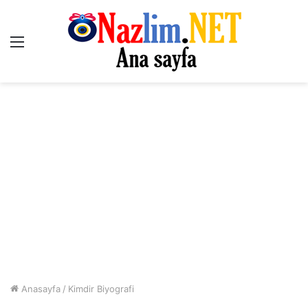
Menü
Anasayfa
/
Kimdir Biyografi