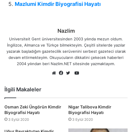
Mazlumi Kimdir Biyografisi Hayatı
Nazlim
Universiteit Gent üniversitesinden 2003 yılında mezun oldum.
İngilizce, Almanca ve Türkçe bilmekteyim. Çeşitli sitelerde yazılar
yazarak başladığım gazetecilik serüvenini serbest gazeteci olarak
devam ettirmekteyim. Okuyucuların dikkatini çekecek haberleri
2004 yılından beri Nazlim.NET sitesinde yazmaktayım.
YouTube
Web
Facebook
Twitter
sitesi
İlgili Makaleler
Osman Zeki Üngörün Kimdir
Nigar Talibova Kimdir
Biyografisi Hayatı
Biyografisi Hayatı
3 Eylül 2020
3 Eylül 2020
Uğur Bayraktutan Kimdir