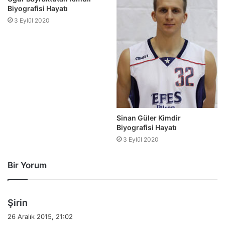
Biyografisi Hayatı
3 Eylül 2020
Sinan Güler Kimdir
Biyografisi Hayatı
3 Eylül 2020
Bir Yorum
d
Şirin
e
26 Aralık 2015, 21:02
d