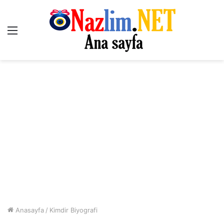
Menü
Anasayfa
/
Kimdir Biyografi