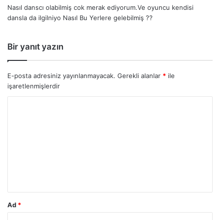
Nasıl danscı olabilmiş cok merak ediyorum.Ve oyuncu kendisi
i
dansla da ilgilniyo Nasıl Bu Yerlere gelebilmiş ??
k
i
:
Bir yanıt yazın
E-posta adresiniz yayınlanmayacak.
Gerekli alanlar
*
ile
işaretlenmişlerdir
Ad
*