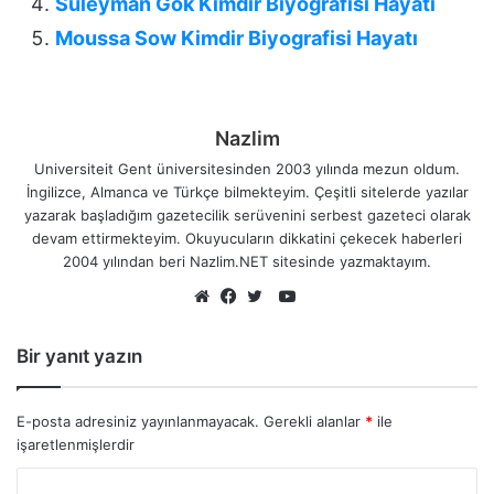
Süleyman Gök Kimdir Biyografisi Hayatı
Moussa Sow Kimdir Biyografisi Hayatı
Nazlim
Universiteit Gent üniversitesinden 2003 yılında mezun oldum.
İngilizce, Almanca ve Türkçe bilmekteyim. Çeşitli sitelerde yazılar
yazarak başladığım gazetecilik serüvenini serbest gazeteci olarak
devam ettirmekteyim. Okuyucuların dikkatini çekecek haberleri
2004 yılından beri Nazlim.NET sitesinde yazmaktayım.
YouTube
Web
Facebook
Twitter
sitesi
Bir yanıt yazın
E-posta adresiniz yayınlanmayacak.
Gerekli alanlar
*
ile
işaretlenmişlerdir