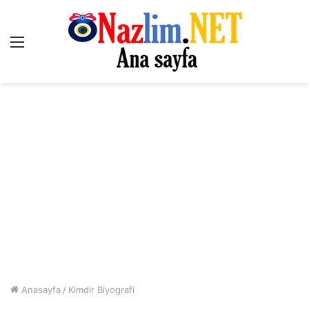
Menü
Anasayfa
/
Kimdir Biyografi