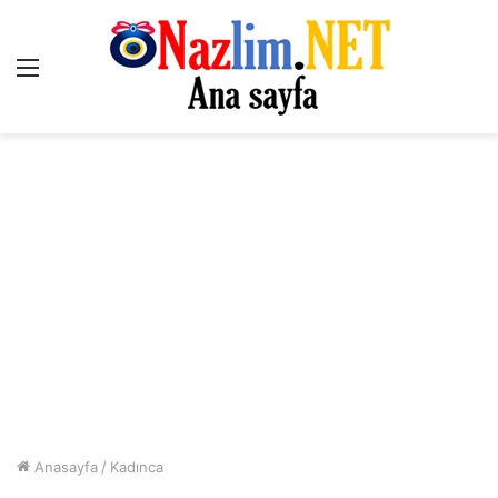
Menü
Anasayfa
/
Kadınca