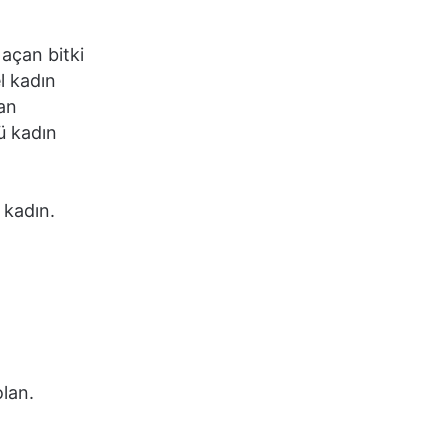
 açan bitki
l kadın
an
ü kadın
 kadın.
lan.