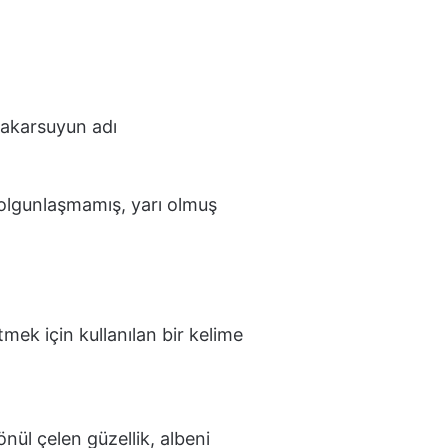
 akarsuyun adı
m olgunlaşmamış, yarı olmuş
mek için kullanılan bir kelime
önül çelen güzellik, albeni