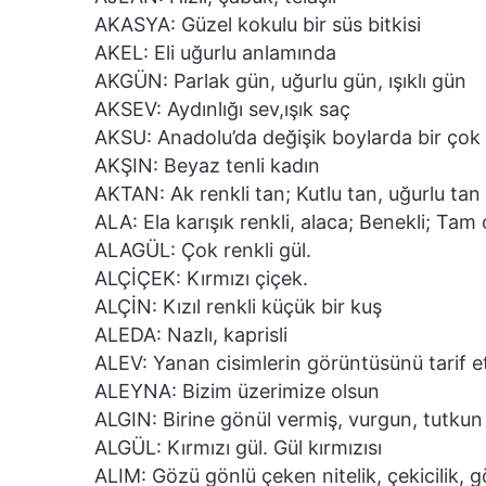
AKASYA: Güzel kokulu bir süs bitkisi
AKEL: Eli uğurlu anlamında
AKGÜN: Parlak gün, uğurlu gün, ışıklı gün
AKSEV: Aydınlığı sev,ışık saç
AKSU: Anadolu’da değişik boylarda bir çok
AKŞIN: Beyaz tenli kadın
AKTAN: Ak renkli tan; Kutlu tan, uğurlu tan
ALA: Ela karışık renkli, alaca; Benekli; Ta
ALAGÜL: Çok renkli gül.
ALÇİÇEK: Kırmızı çiçek.
ALÇİN: Kızıl renkli küçük bir kuş
ALEDA: Nazlı, kaprisli
ALEV: Yanan cisimlerin görüntüsünü tarif et
ALEYNA: Bizim üzerimize olsun
ALGIN: Birine gönül vermiş, vurgun, tutkun
ALGÜL: Kırmızı gül. Gül kırmızısı
ALIM: Gözü gönlü çeken nitelik, çekicilik, g