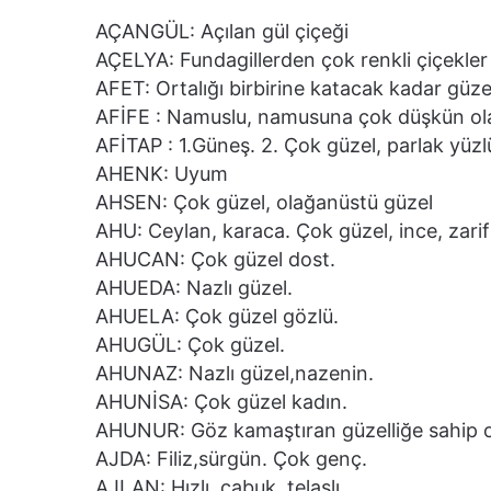
AÇANGÜL: Açılan gül çiçeği
AÇELYA: Fundagillerden çok renkli çiçekler
AFET: Ortalığı birbirine katacak kadar güze
AFİFE : Namuslu, namusuna çok düşkün ol
AFİTAP : 1.Güneş. 2. Çok güzel, parlak yüzl
AHENK: Uyum
AHSEN: Çok güzel, olağanüstü güzel
AHU: Ceylan, karaca. Çok güzel, ince, zarif
AHUCAN: Çok güzel dost.
AHUEDA: Nazlı güzel.
AHUELA: Çok güzel gözlü.
AHUGÜL: Çok güzel.
AHUNAZ: Nazlı güzel,nazenin.
AHUNİSA: Çok güzel kadın.
AHUNUR: Göz kamaştıran güzelliğe sahip o
AJDA: Filiz,sürgün. Çok genç.
AJLAN: Hızlı, çabuk, telaşlı