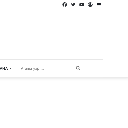
Facebook
Twitter
YouTube
Kayıt
Kenar
Ol
Bölmesi
Arama
AHA
yap
...