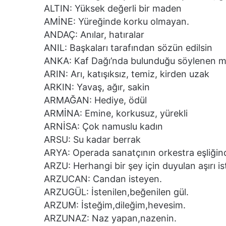
ALTIN: Yüksek değerli bir maden
AMİNE: Yüreğinde korku olmayan.
ANDAÇ: Anılar, hatıralar
ANIL: Başkaları tarafından sözün edilsin
ANKA: Kaf Dağı’nda bulunduğu söylenen m
ARIN: Arı, katışıksız, temiz, kirden uzak
ARKIN: Yavaş, ağır, sakin
ARMAĞAN: Hediye, ödül
ARMİNA: Emine, korkusuz, yürekli
ARNİSA: Çok namuslu kadın
ARSU: Su kadar berrak
ARYA: Operada sanatçının orkestra eşliğind
ARZU: Herhangi bir şey için duyulan aşırı is
ARZUCAN: Candan isteyen.
ARZUGÜL: İstenilen,beğenilen gül.
ARZUM: İsteğim,dileğim,hevesim.
ARZUNAZ: Naz yapan,nazenin.