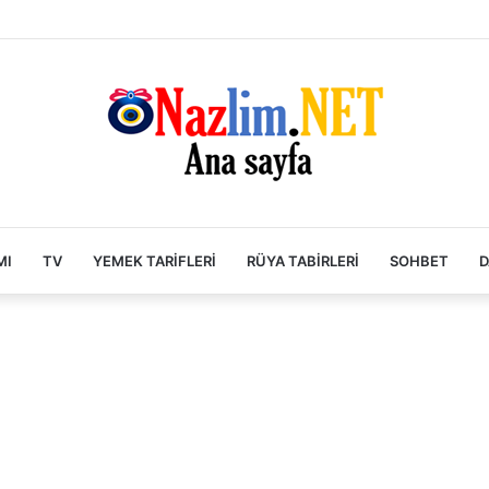
MI
TV
YEMEK TARIFLERI
RÜYA TABIRLERI
SOHBET
D