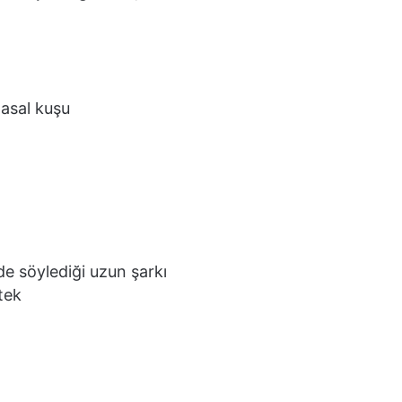
asal kuşu
e söylediği uzun şarkı
tek