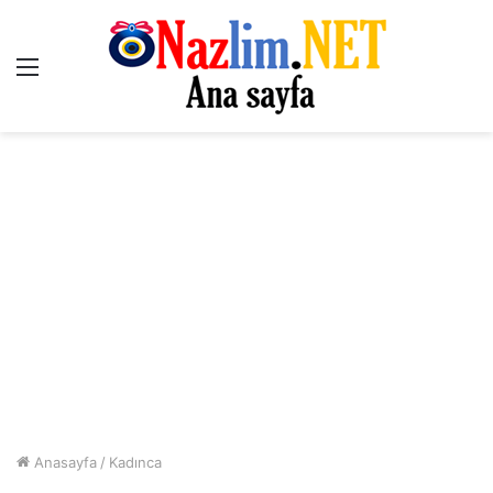
Menü
Anasayfa
/
Kadınca