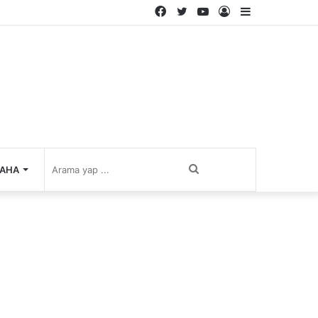
Facebook
Twitter
YouTube
Kayıt
Kenar
Ol
Bölmesi
Arama
AHA
yap
...