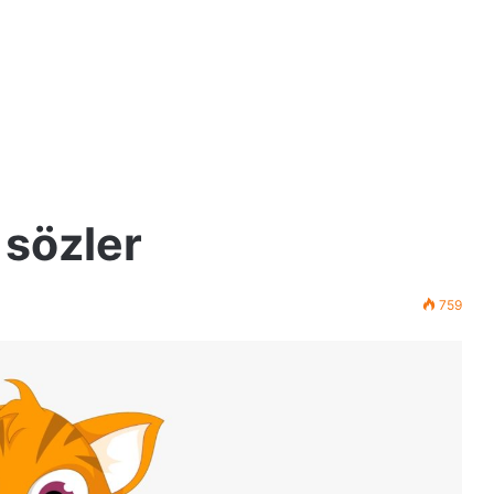
i sözler
759