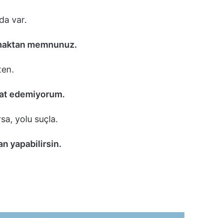
da var.
olmaktan memnunuz.
ten.
spat edemiyorum.
sa, yolu suçla.
 yapabilirsin.