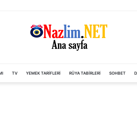
MI
TV
YEMEK TARIFLERI
RÜYA TABIRLERI
SOHBET
D