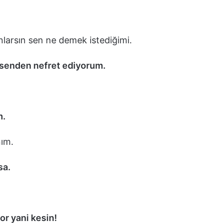
Anlarsın sen ne demek istediğimi.
k senden nefret ediyorum.
m.
nım.
sa.
or yani kesin!