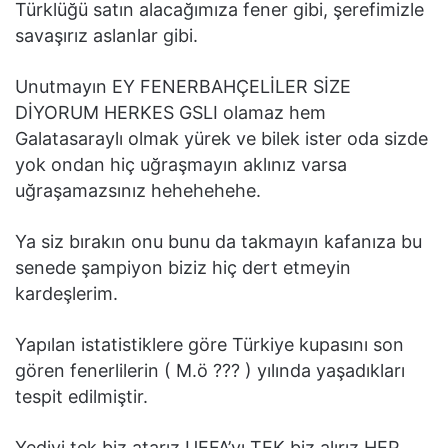
Türklüğü satın alacağımıza fener gibi, şerefimizle
savaşırız aslanlar gibi.
Unutmayın EY FENERBAHÇELİLER SİZE
DİYORUM HERKES GSLI olamaz hem
Galatasaraylı olmak yürek ve bilek ister oda sizde
yok ondan hiç uğraşmayın aklınız varsa
uğraşamazsınız hehehehehe.
Ya siz bırakın onu bunu da takmayın kafanıza bu
senede şampiyon biziz hiç dert etmeyin
kardeşlerim.
Yapılan istatistiklere göre Türkiye kupasını son
gören fenerlilerin ( M.ö ??? ) yılında yaşadıkları
tespit edilmiştir.
Yediyi tek biz atarız UEFA’yı TEK biz alırız HEP