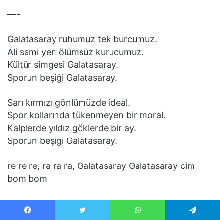
—-
Galatasaray ruhumuz tek burcumuz.
Ali sami yen ölümsüz kurucumuz.
Kültür simgesi Galatasaray.
Sporun beşiği Galatasaray.
Sarı kırmızı gönlümüzde ideal.
Spor kollarında tükenmeyen bir moral.
Kalplerde yıldız göklerde bir ay.
Sporun beşiği Galatasaray.
re re re, ra ra ra, Galatasaray Galatasaray cim
bom bom
Her dalda nice kupalar.
Son hedef şampiyonluklar.
Facebook
Twitter
WhatsApp
Telegram