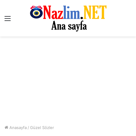
Menü
Anasayfa
/
Güzel Sözler