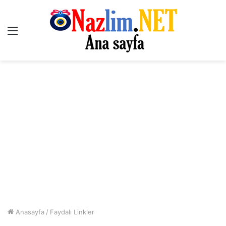
Menü
Anasayfa
/
Faydalı Linkler