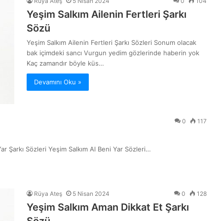
Rüya Ateş
5 Nisan 2024
0
104
Yeşim Salkım Ailenin Fertleri Şarkı
Sözü
Yeşim Salkım Ailenin Fertleri Şarkı Sözleri Sonum olacak
bak içimdeki sancı Vurgun yedim gözlerinde haberin yok
Kaç zamandır böyle küs…
Devamını Oku »
0
117
ar Şarkı Sözleri Yeşim Salkım Al Beni Yar Sözleri…
Rüya Ateş
5 Nisan 2024
0
128
Yeşim Salkım Aman Dikkat Et Şarkı
Sözü