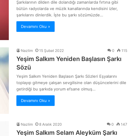
Şarkılarının dilden dile dolandığı zamanlarda fırtına gibi
bütün radyolarda ve müzik kanallarında kendisini izler,
şarkılarını dinlerdik. İşte bu şarkı sözümüzde…
Devamını Oku »
Nazlim
15 Şubat 2022
0
115
Yeşim Salkım Yeniden Başlasın Şarkı
Sözü
Yeşim Salkım Yeniden Başlasın Şarkı Sözleri Eşyalarını
toplayıp gitmeye çalışan sevgilisine olan düşüncelerini dile
getirdiği bu şarkıda yorum efsane olmuş…
Devamını Oku »
Nazlim
8 Aralık 2020
0
147
Yeşim Salkım Selam Aleyküm Şarkı