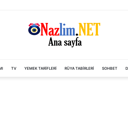
MI
TV
YEMEK TARIFLERI
RÜYA TABIRLERI
SOHBET
D