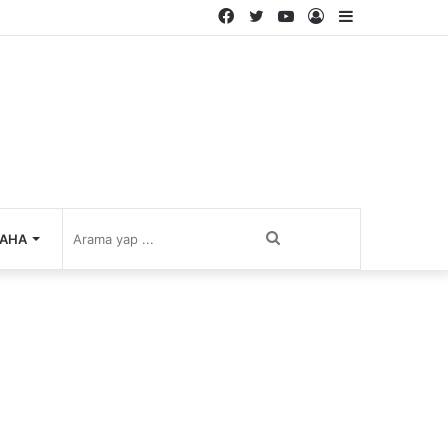
Facebook
Twitter
YouTube
Kayıt
Kenar
Ol
Bölmesi
Arama
AHA
yap
...