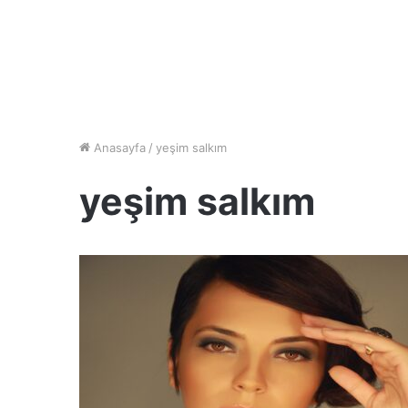
Anasayfa
/
yeşim salkım
yeşim salkım