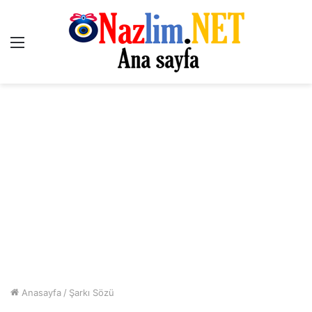
Menü
Anasayfa
/
Şarkı Sözü