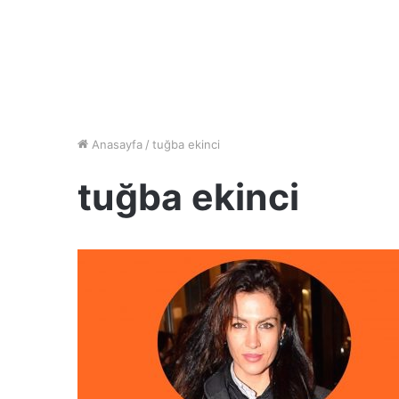
Anasayfa
/
tuğba ekinci
tuğba ekinci