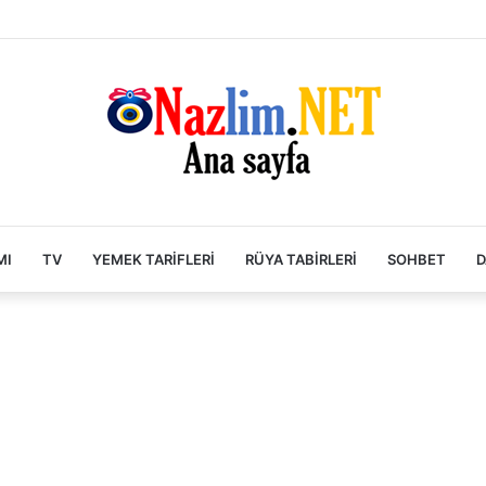
MI
TV
YEMEK TARIFLERI
RÜYA TABIRLERI
SOHBET
D