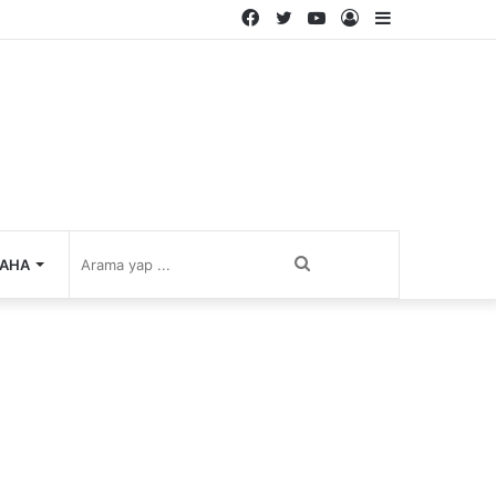
Facebook
Twitter
YouTube
Kayıt
Kenar
Ol
Bölmesi
Arama
AHA
yap
...