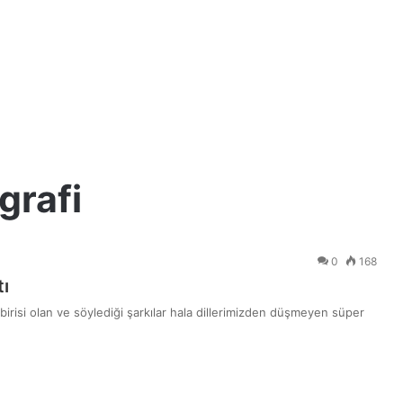
grafi
0
168
tı
irisi olan ve söylediği şarkılar hala dillerimizden düşmeyen süper