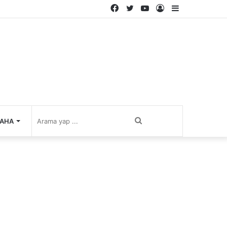
Facebook
Twitter
YouTube
Kayıt
Kenar
Ol
Bölmesi
Arama
AHA
yap
...