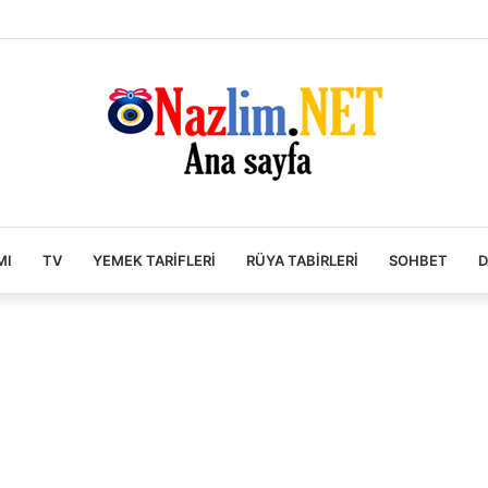
MI
TV
YEMEK TARIFLERI
RÜYA TABIRLERI
SOHBET
D