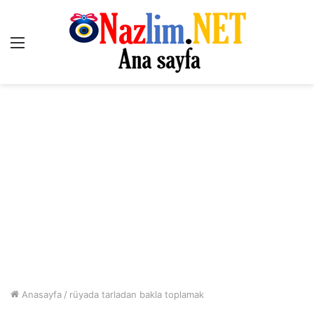
Menü
Anasayfa
/
rüyada tarladan bakla toplamak