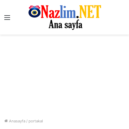
Menü
Anasayfa
/
portakal