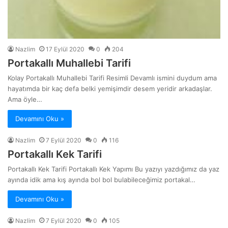
Nazlim
17 Eylül 2020
0
204
Portakallı Muhallebi Tarifi
Kolay Portakallı Muhallebi Tarifi Resimli Devamlı ismini duydum ama
hayatımda bir kaç defa belki yemişimdir desem yeridir arkadaşlar.
Ama öyle…
Devamını Oku »
Nazlim
7 Eylül 2020
0
116
Portakallı Kek Tarifi
Portakallı Kek Tarifi Portakallı Kek Yapımı Bu yazıyı yazdığımız da yaz
ayında idik ama kış ayında bol bol bulabileceğimiz portakal…
Devamını Oku »
Nazlim
7 Eylül 2020
0
105