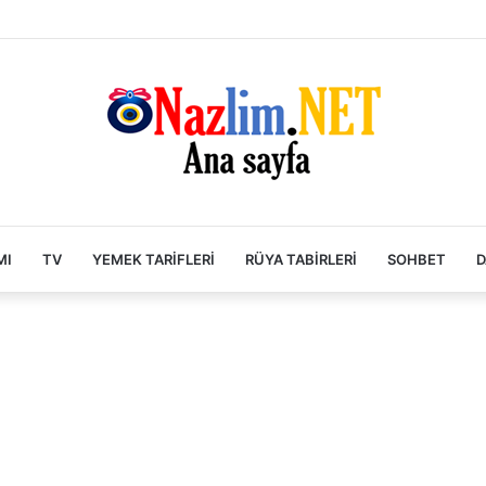
MI
TV
YEMEK TARIFLERI
RÜYA TABIRLERI
SOHBET
D