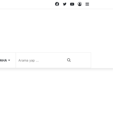
Facebook
Twitter
YouTube
Kayıt
Kenar
Ol
Bölmesi
Arama
AHA
yap
...