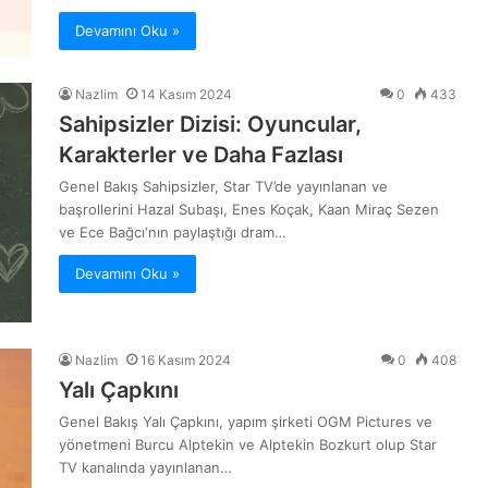
Devamını Oku »
Nazlim
14 Kasım 2024
0
433
Sahipsizler Dizisi: Oyuncular,
Karakterler ve Daha Fazlası
Genel Bakış Sahipsizler, Star TV’de yayınlanan ve
başrollerini Hazal Subaşı, Enes Koçak, Kaan Miraç Sezen
ve Ece Bağcı‘nın paylaştığı dram…
Devamını Oku »
Nazlim
16 Kasım 2024
0
408
Yalı Çapkını
Genel Bakış Yalı Çapkını, yapım şirketi OGM Pictures ve
yönetmeni Burcu Alptekin ve Alptekin Bozkurt olup Star
TV kanalında yayınlanan…