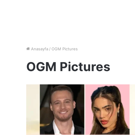
Anasayfa
/
OGM Pictures
OGM Pictures