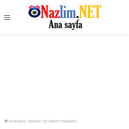
Menü
Anasayfa
/
bitkisel cilt bakım maskeleri