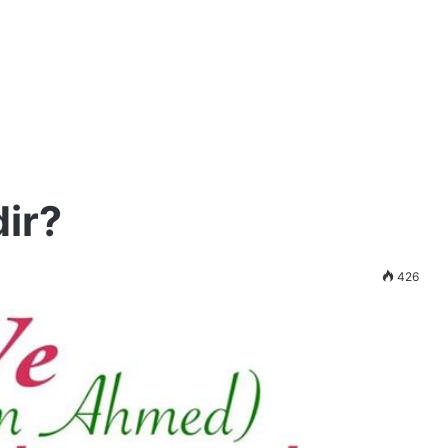
dir?
426