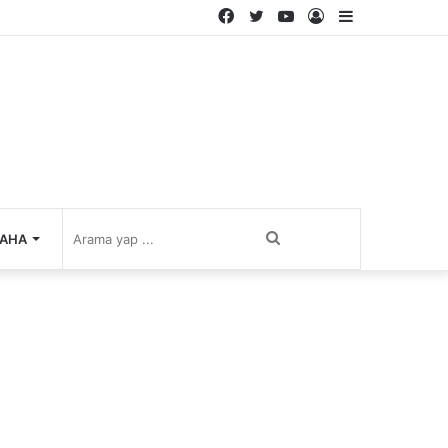
Facebook
Twitter
YouTube
Kayıt
Kenar
Ol
Bölmesi
Arama
AHA
yap
...