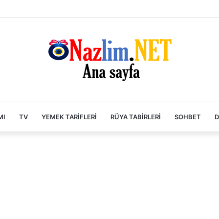
MI
TV
YEMEK TARIFLERI
RÜYA TABIRLERI
SOHBET
D