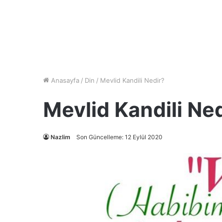
Anasayfa
/
Din
/
Mevlid Kandili Nedir?
Mevlid Kandili Ne
Nazlim
Son Güncelleme: 12 Eylül 2020