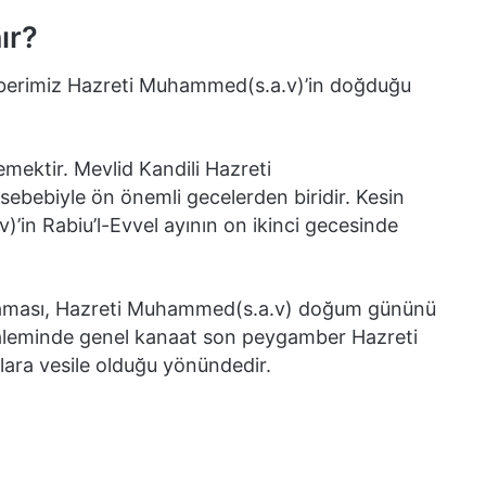
ır?
amberimiz Hazreti Muhammed(s.a.v)’in doğduğu
mektir. Mevlid Kandili Hazreti
bebiyle ön önemli gecelerden biridir. Kesin
’in Rabiu’l-Evvel ayının on ikinci gecesinde
utlaması, Hazreti Muhammed(s.a.v) doğum gününü
m aleminde genel kanaat son peygamber Hazreti
ra vesile olduğu yönündedir.