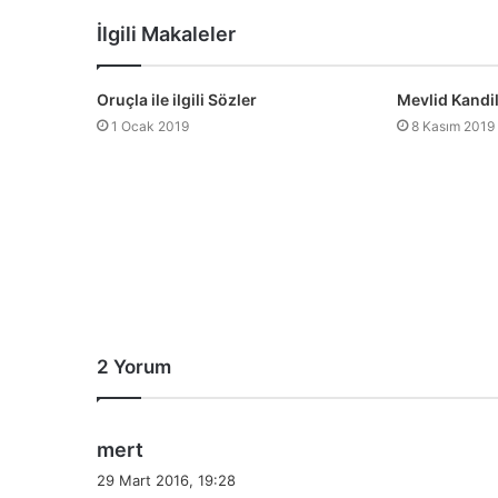
sitesi
İlgili Makaleler
Oruçla ile ilgili Sözler
Mevlid Kandil
1 Ocak 2019
8 Kasım 2019
2 Yorum
d
mert
e
29 Mart 2016, 19:28
d