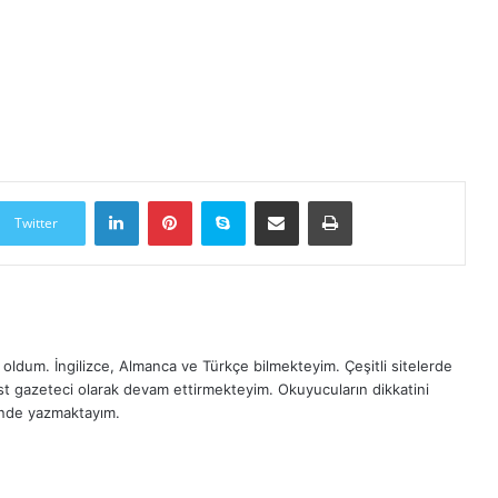
LinkedIn
Pinterest
Skype
E-Posta ile paylaş
Yazdır
Twitter
oldum. İngilizce, Almanca ve Türkçe bilmekteyim. Çeşitli sitelerde
est gazeteci olarak devam ettirmekteyim. Okuyucuların dikkatini
inde yazmaktayım.