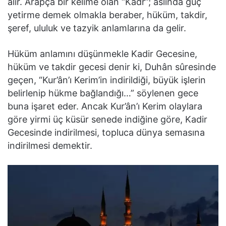
alır. Arapça bir kelime olan “Kadr”; aslında güç
yetirme demek olmakla beraber, hüküm, takdir,
şeref, ululuk ve tazyik anlamlarına da gelir.
Hüküm anlamını düşünmekle Kadir Gecesine,
hüküm ve takdir gecesi denir ki, Duhân sûresinde
geçen, “Kur’ân’ı Kerim’in indirildiği, büyük işlerin
belirlenip hükme bağlandığı…” söylenen gece
buna işaret eder. Ancak Kur’ân’ı Kerim olaylara
göre yirmi üç küsür senede indiğine göre, Kadir
Gecesinde indirilmesi, topluca dünya semasına
indirilmesi demektir.