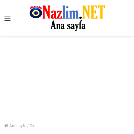
Menü
Anasayfa
/
Din