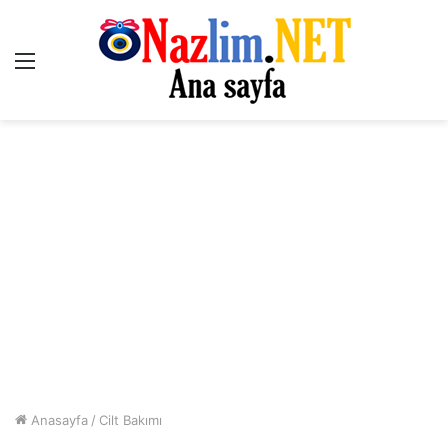
Menü
Anasayfa
/
Cilt Bakımı