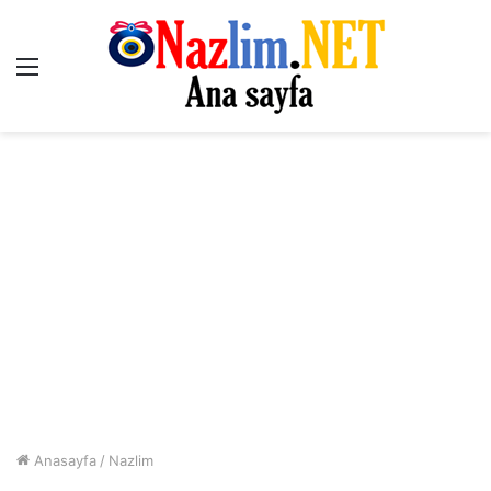
Menü
Anasayfa
/
Nazlim