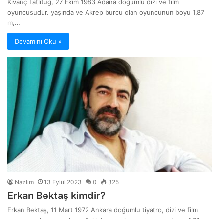
Kıvanç Tatlıtuğ, 27 Ekim 1983 Adana doğumlu dizi ve film
oyuncusudur. yaşında ve Akrep burcu olan oyuncunun boyu 1,87
m,…
Devamını Oku »
Nazlim
13 Eylül 2023
0
325
Erkan Bektaş kimdir?
Erkan Bektaş, 11 Mart 1972 Ankara doğumlu tiyatro, dizi ve film