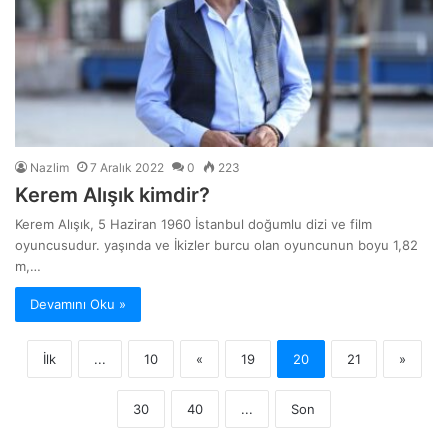
Nazlim
7 Aralık 2022
0
223
Kerem Alışık kimdir?
Kerem Alışık, 5 Haziran 1960 İstanbul doğumlu dizi ve film
oyuncusudur. yaşında ve İkizler burcu olan oyuncunun boyu 1,82
m,…
Devamını Oku »
İlk
...
10
«
19
20
21
»
30
40
...
Son