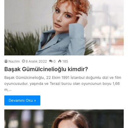
Nazlim
8 Aralık 2022
0
185
Başak Gümülcinelioğlu kimdir?
Başak Gümülcinelioğlu, 22 Ekim 1991 İstanbul doğumlu dizi ve film
oyuncusudur. yaşında ve Terazi burcu olan oyuncunun boyu 1,66
m,…
Devamını Oku »