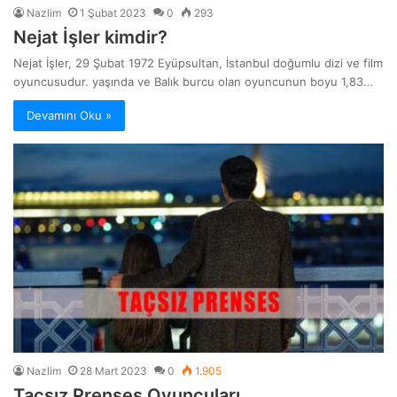
Nazlim
1 Şubat 2023
0
293
Nejat İşler kimdir?
Nejat İşler, 29 Şubat 1972 Eyüpsultan, İstanbul doğumlu dizi ve film
oyuncusudur. yaşında ve Balık burcu olan oyuncunun boyu 1,83…
Devamını Oku »
Nazlim
28 Mart 2023
0
1.905
Taçsız Prenses Oyuncuları