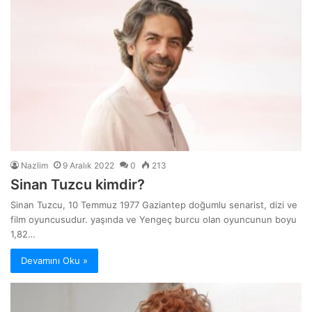
Nazlim
9 Aralık 2022
0
213
Sinan Tuzcu kimdir?
Sinan Tuzcu, 10 Temmuz 1977 Gaziantep doğumlu senarist, dizi ve
film oyuncusudur. yaşında ve Yengeç burcu olan oyuncunun boyu
1,82…
Devamını Oku »