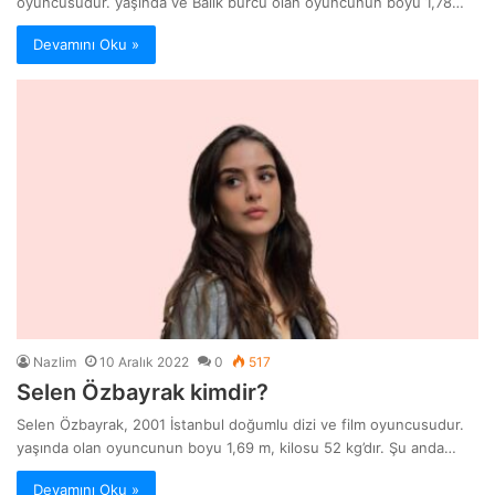
oyuncusudur. yaşında ve Balık burcu olan oyuncunun boyu 1,78…
Devamını Oku »
Nazlim
10 Aralık 2022
0
517
Selen Özbayrak kimdir?
Selen Özbayrak, 2001 İstanbul doğumlu dizi ve film oyuncusudur.
yaşında olan oyuncunun boyu 1,69 m, kilosu 52 kg’dır. Şu anda…
Devamını Oku »