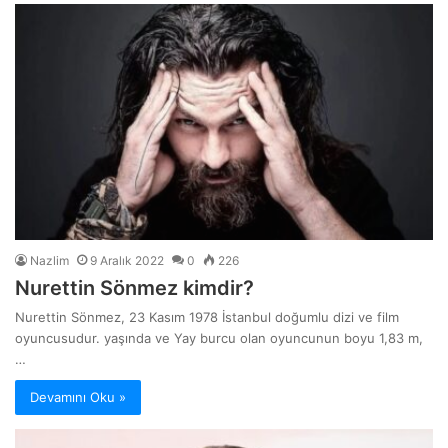
Nazlim
9 Aralık 2022
0
226
Nurettin Sönmez kimdir?
Nurettin Sönmez, 23 Kasım 1978 İstanbul doğumlu dizi ve film
oyuncusudur. yaşında ve Yay burcu olan oyuncunun boyu 1,83 m,
…
Devamını Oku »