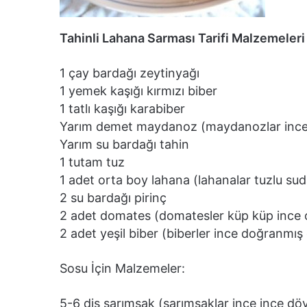
Tahinli Lahana Sarması Tarifi Malzemeleri
1 çay bardağı zeytinyağı
1 yemek kaşığı kırmızı biber
1 tatlı kaşığı karabiber
Yarım demet maydanoz (maydanozlar ince
Yarım su bardağı tahin
1 tutam tuz
1 adet orta boy lahana (lahanalar tuzlu su
2 su bardağı pirinç
2 adet domates (domatesler küp küp ince 
2 adet yeşil biber (biberler ince doğranmış
Sosu İçin Malzemeler:
5-6 diş sarımsak (sarımsaklar ince ince dö