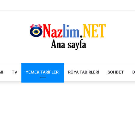
MI
TV
YEMEK TARIFLERI
RÜYA TABIRLERI
SOHBET
D