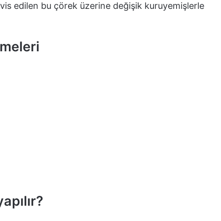
rvis edilen bu çörek üzerine değişik kuruyemişlerle
emeleri
apılır?