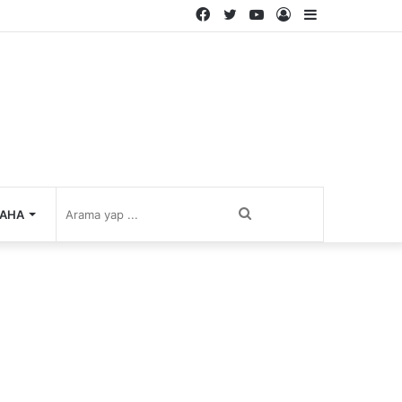
Facebook
Twitter
YouTube
Kayıt
Kenar
Ol
Bölmesi
Arama
AHA
yap
...