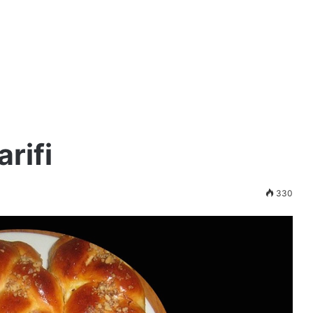
rifi
330