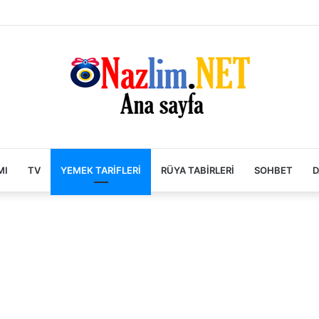
MI
TV
YEMEK TARIFLERI
RÜYA TABIRLERI
SOHBET
D