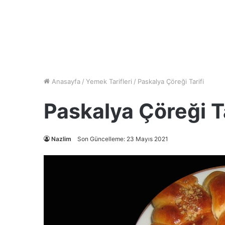
Anasayfa
/
Yemek Tarifleri
/
Paskalya Çöreği Tarifi
Paskalya Çöreği Ta
Nazlim
Son Güncelleme: 23 Mayıs 2021