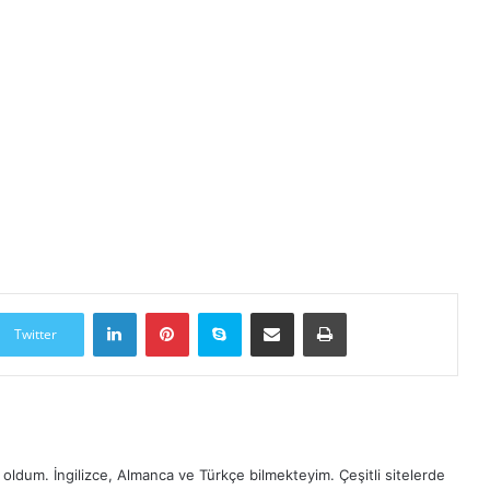
LinkedIn
Pinterest
Skype
E-Posta ile paylaş
Yazdır
Twitter
oldum. İngilizce, Almanca ve Türkçe bilmekteyim. Çeşitli sitelerde