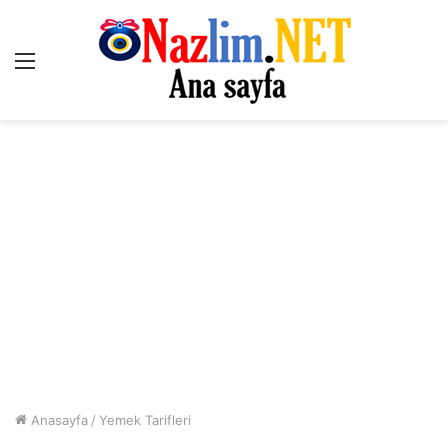
Menü
Anasayfa
/
Yemek Tarifleri