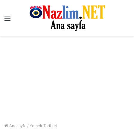
Menü
Anasayfa
/
Yemek Tarifleri