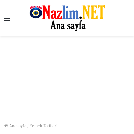
Menü
Anasayfa
/
Yemek Tarifleri