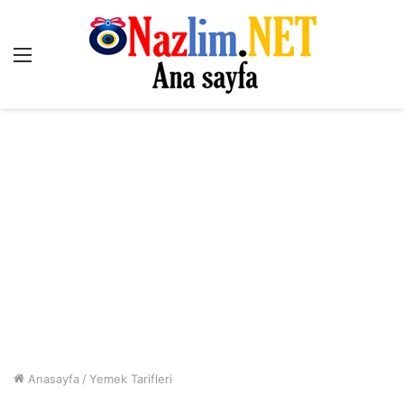
Menü
Anasayfa
/
Yemek Tarifleri