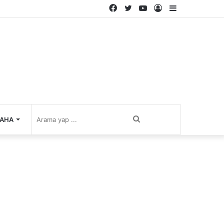
Facebook
Twitter
YouTube
Kayıt
Kenar
Ol
Bölmesi
Arama
AHA
yap
...