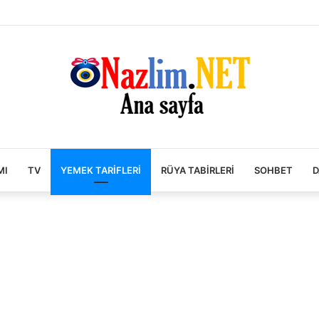
MI
TV
YEMEK TARIFLERI
RÜYA TABIRLERI
SOHBET
D