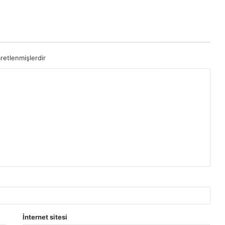
aretlenmişlerdir
İnternet sitesi