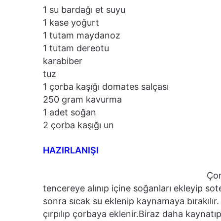
1 su bardağı et suyu
1 kase yoğurt
1 tutam maydanoz
1 tutam dereotu
karabiber
tuz
1 çorba kaşığı domates salçası
250 gram kavurma
1 adet soğan
2 çorba kaşığı un
HAZIRLANIŞI
Çor
tencereye alınıp içine soğanları ekleyip so
sonra sıcak su eklenip kaynamaya bırakılır.
çırpılıp çorbaya eklenir.Biraz daha kaynatıp