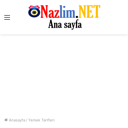
Menü
Anasayfa
/
Yemek Tarifleri