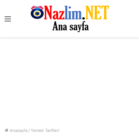
Menü
Anasayfa
/
Yemek Tarifleri