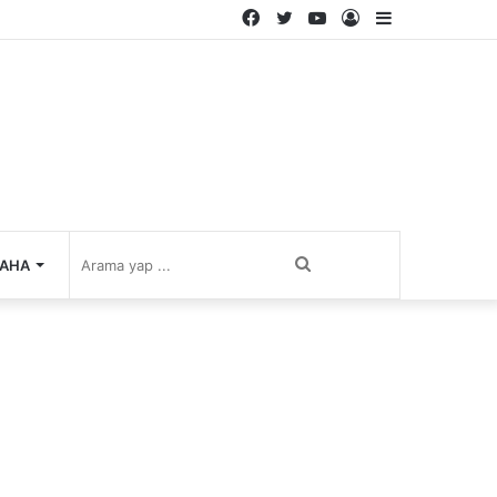
Facebook
Twitter
YouTube
Kayıt
Kenar
Ol
Bölmesi
Arama
AHA
yap
...