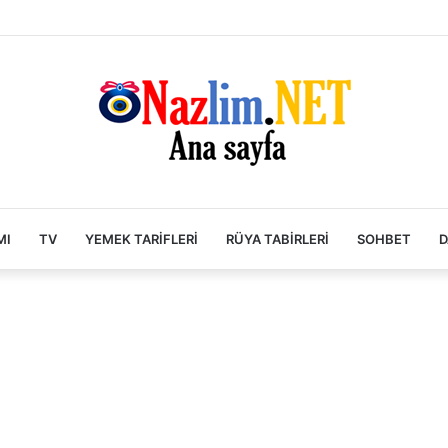
MI
TV
YEMEK TARIFLERI
RÜYA TABIRLERI
SOHBET
D