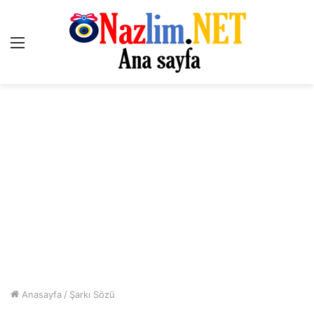
Menü
Anasayfa
/
Şarkı Sözü