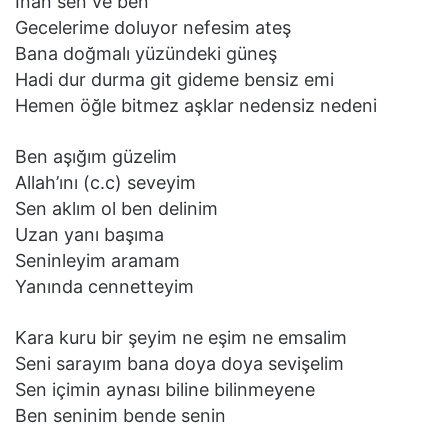
İnan sen ve ben
Gecelerime doluyor nefesim ateş
Bana doğmalı yüzündeki güneş
Hadi dur durma git gideme bensiz emi
Hemen öğle bitmez aşklar nedensiz nedeni
Ben aşığım güzelim
Allah’ını (c.c) seveyim
Sen aklım ol ben delinim
Uzan yanı başıma
Seninleyim aramam
Yanında cennetteyim
Kara kuru bir şeyim ne eşim ne emsalim
Seni sarayım bana doya doya sevişelim
Sen içimin aynası biline bilinmeyene
Ben seninim bende senin