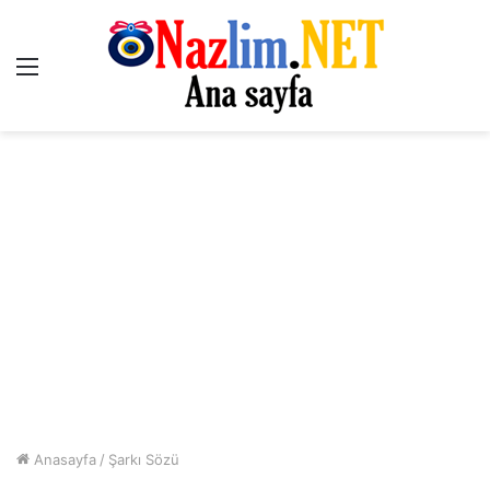
Menü
Anasayfa
/
Şarkı Sözü