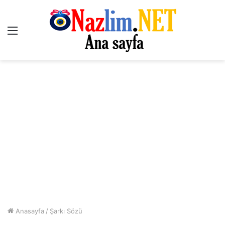
Menü
Anasayfa
/
Şarkı Sözü