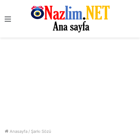
Menü
Anasayfa
/
Şarkı Sözü