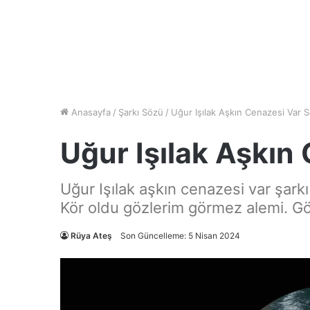
Anasayfa
/
Şarkı Sözü
/
Uğur Işılak Aşkın Cenazesi Var S
Uğur Işılak Aşkın
Uğur Işılak aşkın cenazesi var şarkı
Kör oldu gözlerim görmez alemi. Gö
Rüya Ateş
Son Güncelleme: 5 Nisan 2024