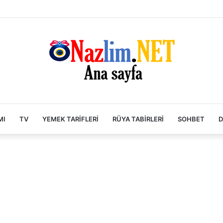
MI
TV
YEMEK TARIFLERI
RÜYA TABIRLERI
SOHBET
D