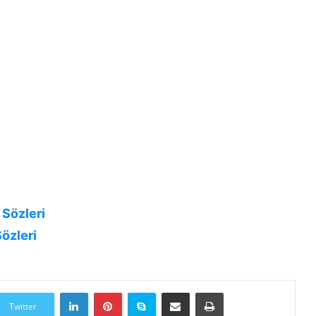
 Sözleri
Sözleri
LinkedIn
Pinterest
Skype
E-Posta ile paylaş
Yazdır
Twitter