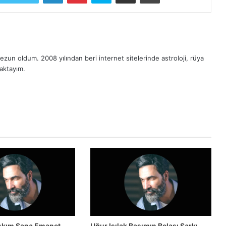
zun oldum. 2008 yılından beri internet sitelerinde astroloji, rüya
maktayım.
Aşkım Sana Emanet
Uğur Işılak Başımın Belası Şarkı