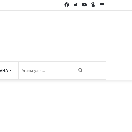
Facebook
Twitter
YouTube
Kayıt
Kenar
Ol
Bölmesi
Arama
AHA
yap
...