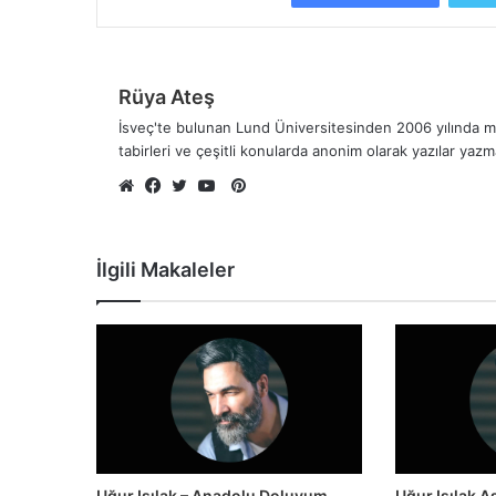
Rüya Ateş
İsveç'te bulunan Lund Üniversitesinden 2006 yılında me
tabirleri ve çeşitli konularda anonim olarak yazılar yaz
Pinterest
Web
Facebook
Twitter
YouTube
sitesi
İlgili Makaleler
Uğur Işılak – Anadolu Doluyum
Uğur Işılak 