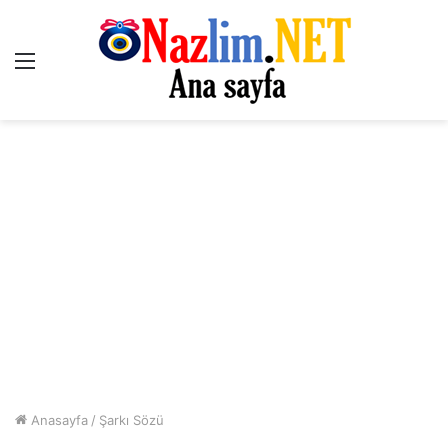
Menü
Anasayfa
/
Şarkı Sözü