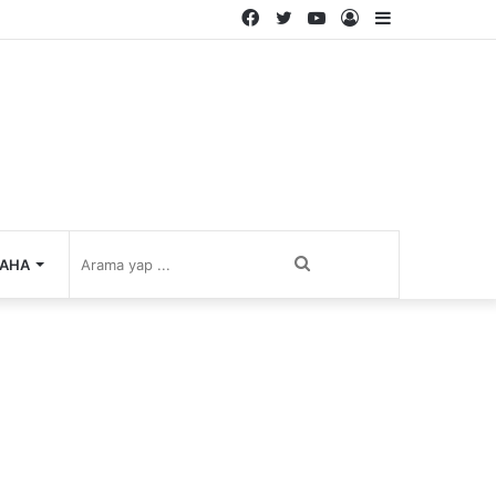
Facebook
Twitter
YouTube
Kayıt
Kenar
Ol
Bölmesi
Arama
AHA
yap
...