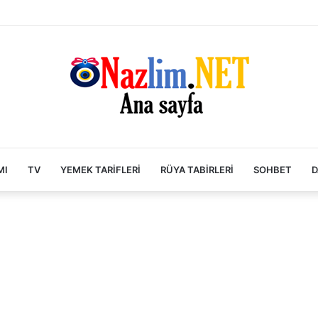
MI
TV
YEMEK TARIFLERI
RÜYA TABIRLERI
SOHBET
D