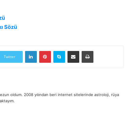
zü
kı Sözü
LinkedIn
Pinterest
Skype
E-Posta ile paylaş
Yazdır
Twitter
zun oldum. 2008 yılından beri internet sitelerinde astroloji, rüya
maktayım.