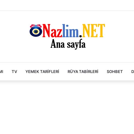
MI
TV
YEMEK TARIFLERI
RÜYA TABIRLERI
SOHBET
D