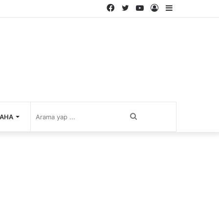
Facebook
Twitter
YouTube
Kayıt
Kenar
Ol
Bölmesi
Arama
AHA
yap
...