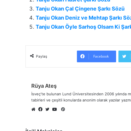
Tanju Okan Çal Çingene Şarkı Sözü
Tanju Okan Deniz ve Mehtap Şarkı Sö
Tanju Okan Öyle Sarhoş Olsam Ki Şar
Facebook
Paylaş
Rüya Ateş
İsveç'te bulunan Lund Üniversitesinden 2006 yılında me
tabirleri ve çeşitli konularda anonim olarak yazılar yaz
Pinterest
Web
Facebook
Twitter
YouTube
sitesi