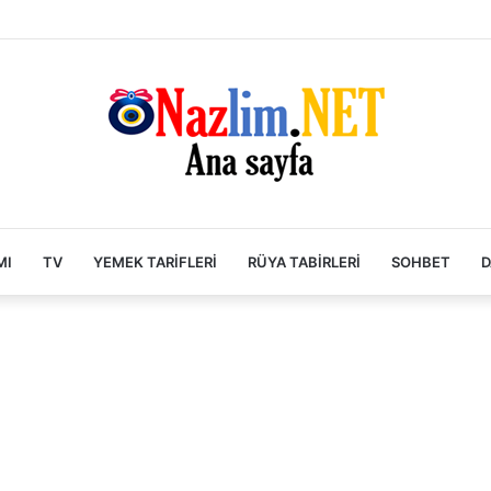
MI
TV
YEMEK TARIFLERI
RÜYA TABIRLERI
SOHBET
D