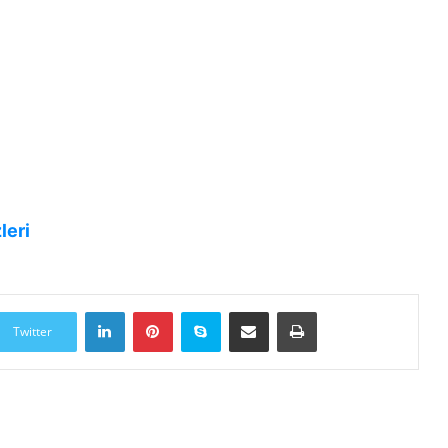
leri
LinkedIn
Pinterest
Skype
E-Posta ile paylaş
Yazdır
Twitter