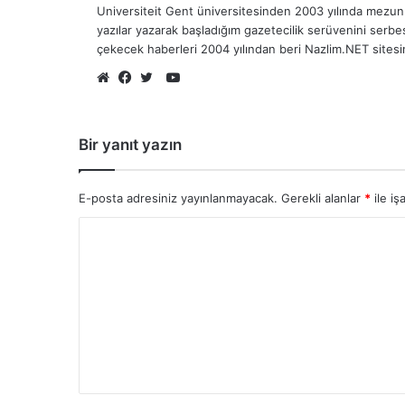
Universiteit Gent üniversitesinden 2003 yılında mezun 
yazılar yazarak başladığım gazetecilik serüvenini serb
çekecek haberleri 2004 yılından beri Nazlim.NET sites
YouTube
Web
Facebook
Twitter
sitesi
Bir yanıt yazın
E-posta adresiniz yayınlanmayacak.
Gerekli alanlar
*
ile iş