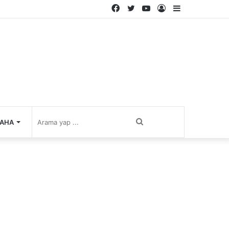
Facebook
Twitter
YouTube
Kayıt
Kenar
Ol
Bölmesi
Arama
AHA
yap
...