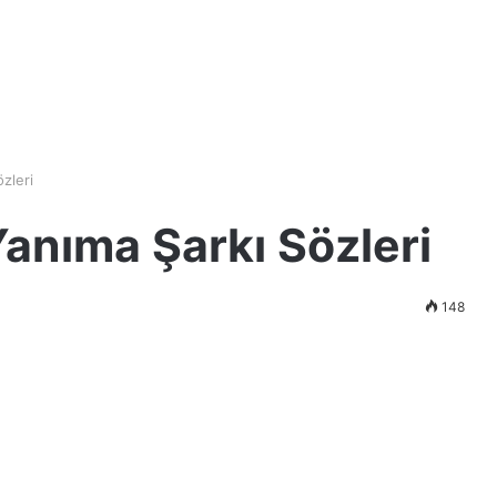
zleri
anıma Şarkı Sözleri
148