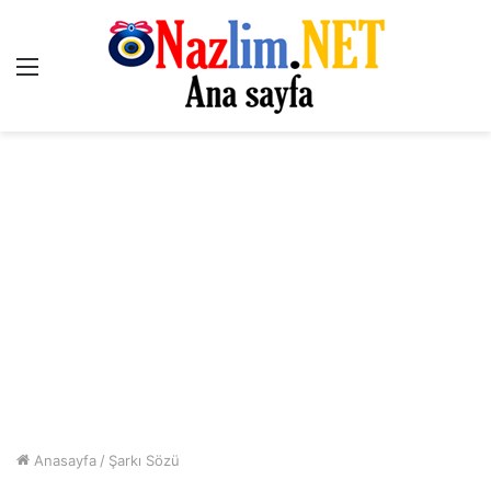
Menü
Anasayfa
/
Şarkı Sözü