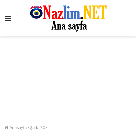
Menü
Anasayfa
/
Şarkı Sözü