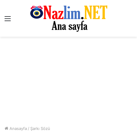
Menü
Anasayfa
/
Şarkı Sözü