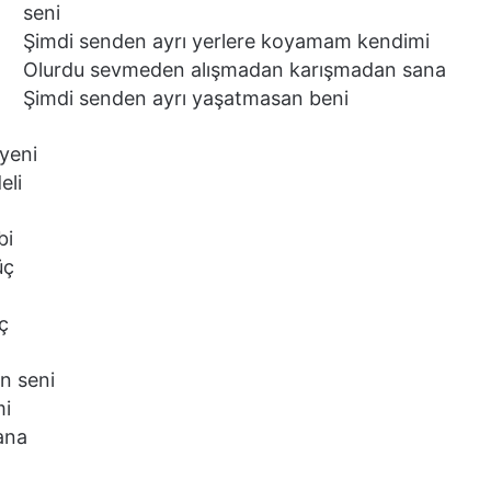
seni
Şimdi senden ayrı yerlere koyamam kendimi
Olurdu sevmeden alışmadan karışmadan sana
Şimdi senden ayrı yaşatmasan beni
 yeni
eli
bi
üç
ç
n seni
mi
ana