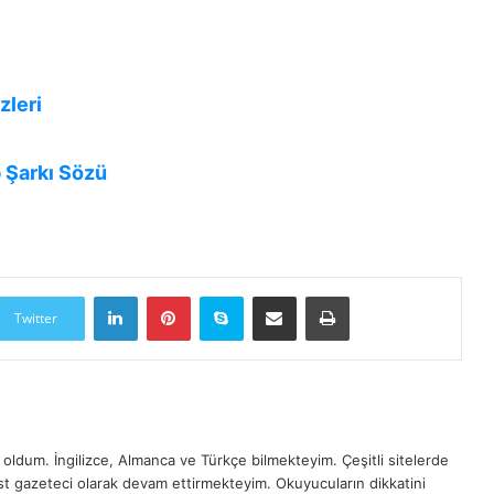
zleri
 Şarkı Sözü
LinkedIn
Pinterest
Skype
E-Posta ile paylaş
Yazdır
Twitter
oldum. İngilizce, Almanca ve Türkçe bilmekteyim. Çeşitli sitelerde
est gazeteci olarak devam ettirmekteyim. Okuyucuların dikkatini