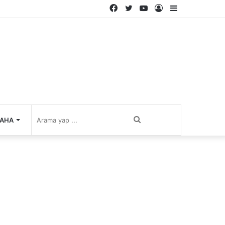
Facebook
Twitter
YouTube
Kayıt
Kenar
Ol
Bölmesi
Arama
AHA
yap
...