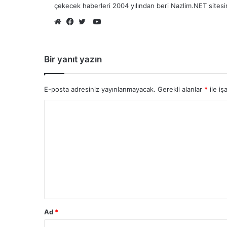
çekecek haberleri 2004 yılından beri Nazlim.NET sites
YouTube
Web
Facebook
Twitter
sitesi
Bir yanıt yazın
E-posta adresiniz yayınlanmayacak.
Gerekli alanlar
*
ile iş
Ad
*