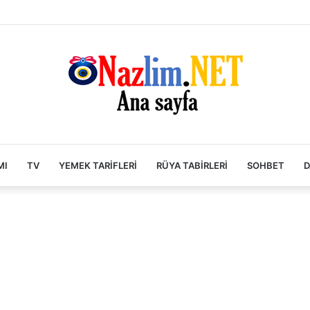
MI
TV
YEMEK TARIFLERI
RÜYA TABIRLERI
SOHBET
D