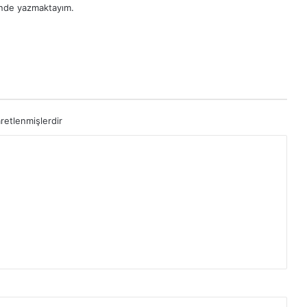
inde yazmaktayım.
aretlenmişlerdir